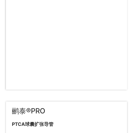
鹂泰®PRO
PTCA球囊扩张导管