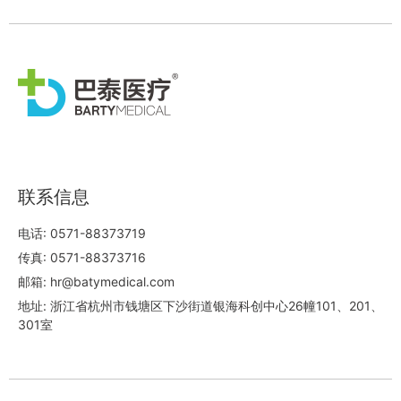
联系信息
电话: 0571-88373719
传真: 0571-88373716
邮箱: hr@batymedical.com
地址: 浙江省杭州市钱塘区下沙街道银海科创中心26幢101、201、
301室