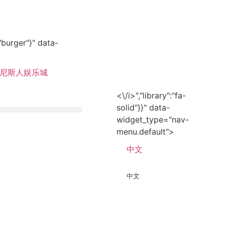
:"burger"}" data-
尼斯人娱乐城
<\/i>","library":"fa-
solid"}}" data-
widget_type="nav-
menu.default">
中文
中文