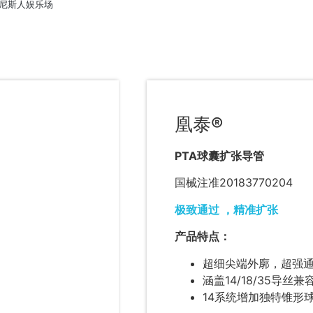
尼斯人娱乐场
凰泰®
PTA球囊扩张导管
国械注准20183770204
极致通过 ，精准扩张
产品特点：
超细尖端外廓，超强
涵盖14/18/35导
14系统增加独特锥形