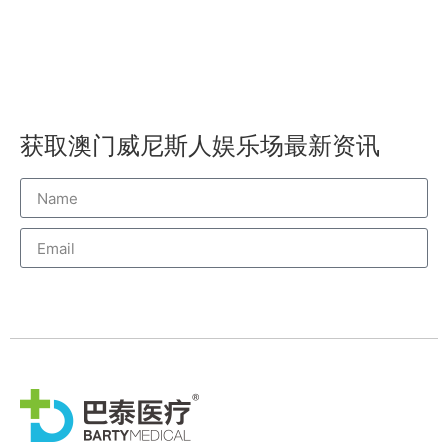
获取澳门威尼斯人娱乐场最新资讯
威尼斯人订阅