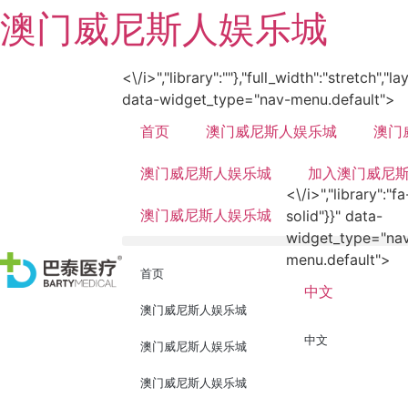
澳门威尼斯人娱乐城
<\/i>","library":""},"full_width":"stretch","l
data-widget_type="nav-menu.default">
首页
澳门威尼斯人娱乐城
澳门
澳门威尼斯人娱乐城
加入澳门威尼
<\/i>","library":"fa
澳门威尼斯人娱乐城
solid"}}" data-
widget_type="na
menu.default">
首页
中文
澳门威尼斯人娱乐城
中文
澳门威尼斯人娱乐城
澳门威尼斯人娱乐城