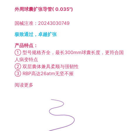
外周球囊扩张导管( 0.035")
国械注准：20243030749
极致通过，卓越扩张
产品特点：
① 型号规格齐全，最长300mm球囊长度，更符合国
人病变特点
② 双层囊体兼具柔顺与强韧性
③ RBP高达26atm无坚不摧
阅读更多