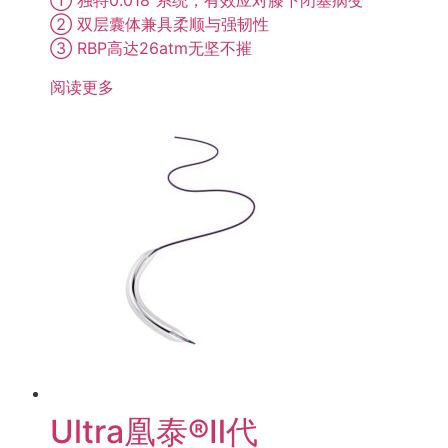
① 独特0.018"系统，有效应对膝下闭塞病变
② 双层囊体兼具柔顺与强韧性
③ RBP高达26atm无坚不摧
阅读更多
Ultra凰泰®Ⅱ代