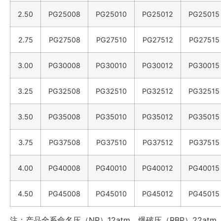
2.50
PG25008
PG25010
PG25012
PG25015
2.75
PG27508
PG27510
PG27512
PG27515
3.00
PG30008
PG30010
PG30012
PG30015
3.25
PG32508
PG32510
PG32512
PG32515
3.50
PG35008
PG35010
PG35012
PG35015
3.75
PG37508
PG37510
PG37512
PG37515
4.00
PG40008
PG40010
PG40012
PG40015
4.50
PG45008
PG45010
PG45012
PG45015
注：产品全系命名压（NP）12atm，爆破压（RBP）22atm