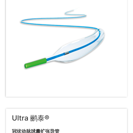
Ultra 鹂泰®
冠状动脉球囊扩张导管