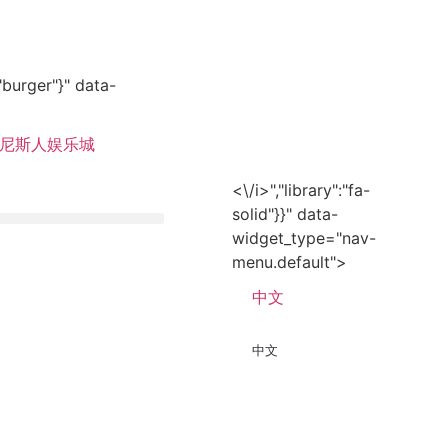
:"burger"}" data-
尼斯人娱乐城
<\/i>","library":"fa-
solid"}}" data-
widget_type="nav-
menu.default">
中文
中文