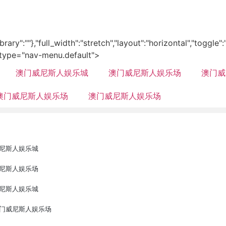
library":""},"full_width":"stretch","layout":"horizontal","toggle"
type="nav-menu.default">
澳门威尼斯人娱乐城
澳门威尼斯人娱乐场
澳门威
澳门威尼斯人娱乐场
澳门威尼斯人娱乐场
尼斯人娱乐城
尼斯人娱乐场
尼斯人娱乐城
门威尼斯人娱乐场