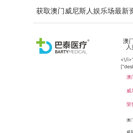
获取澳门威尼斯人娱乐场最新
澳
人
<\/i>
["des
澳
威
荣
澳
威