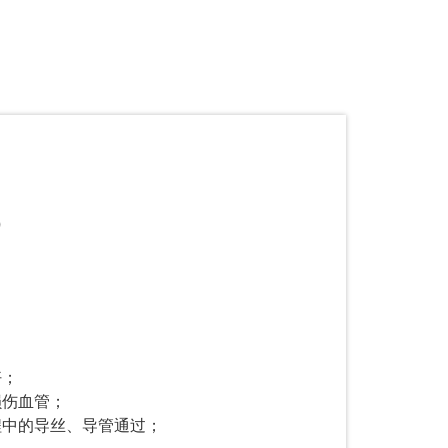
）
好；
损伤血管；
程中的导丝、导管通过；