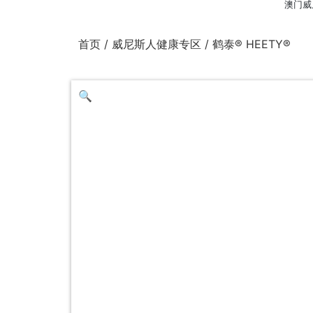
澳门威
首页
/
威尼斯人健康专区
/ 鹤泰® HEETY®
🔍