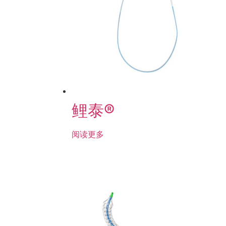
鲤泰®
阅读更多