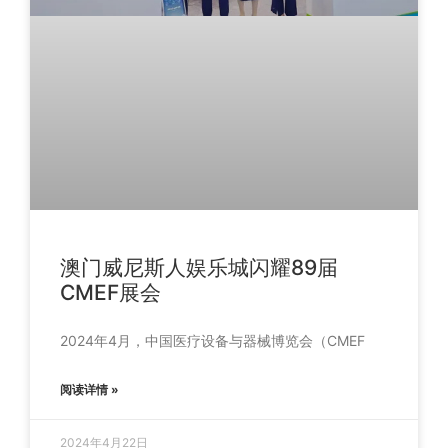
澳门威尼斯人娱乐城闪耀89届
CMEF展会
2024年4月，中国医疗设备与器械博览会（CMEF
阅读详情 »
2024年4月22日