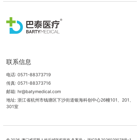
联系信息
电话: 0571-88373719
传真: 0571-88373716
邮箱: hr@batymedical.com
地址: 浙江省杭州市钱塘区下沙街道银海科创中心26幢101、201、
301室
© 2026. 澳门威尼斯人娱乐城版权所有 备案号：
浙ICP备2026029078号-1