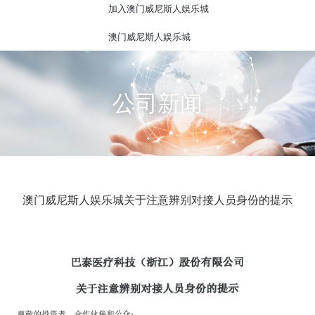
加入澳门威尼斯人娱乐城
澳门威尼斯人娱乐城
公司新闻
澳门威尼斯人娱乐城关于注意辨别对接人员身份的提示