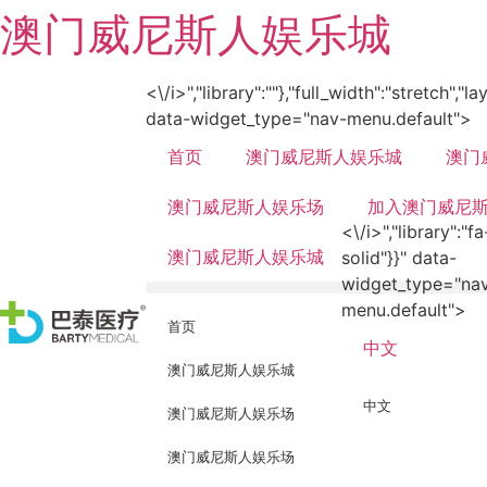
澳门威尼斯人娱乐城
<\/i>","library":""},"full_width":"stretch","l
data-widget_type="nav-menu.default">
首页
澳门威尼斯人娱乐城
澳门
澳门威尼斯人娱乐场
加入澳门威尼
<\/i>","library":"fa
澳门威尼斯人娱乐城
solid"}}" data-
widget_type="na
menu.default">
首页
中文
澳门威尼斯人娱乐城
中文
澳门威尼斯人娱乐场
澳门威尼斯人娱乐场