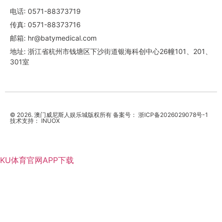
电话: 0571-88373719
传真: 0571-88373716
邮箱: hr@batymedical.com
地址: 浙江省杭州市钱塘区下沙街道银海科创中心26幢101、201、
301室
© 2026. 澳门威尼斯人娱乐城版权所有 备案号：
浙ICP备2026029078号-1
技术支持：
INUOX
KU体育官网APP下载