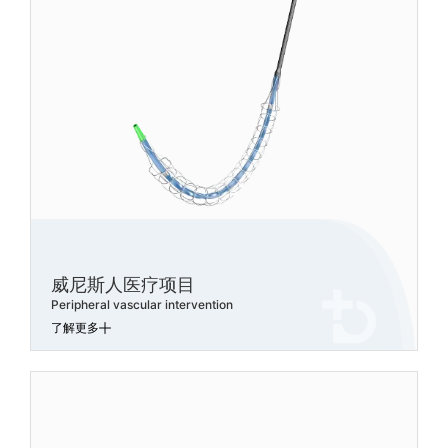
威尼斯人医疗项目
Peripheral vascular intervention
了解更多