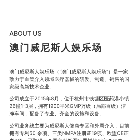
ABOUT US
澳门威尼斯人娱乐场
澳门威尼斯人娱乐场（"澳门威尼斯人娱乐场"）是一家
致力于血管介入领域医疗器械的研发、制造、销售的国
家级高新技术企业。
公司成立于2015年8月，位于杭州市钱塘区医药港小镇
26幢1-3层，拥有1900平米GMP万级（局部百级）洁
净车间，配备了专业、齐全的设施和设备。
公司业务线主要为威尼斯人健康专区和外周介入，目前
拥有专利50 余项、三类NMPA注册证19项、欧盟CE证