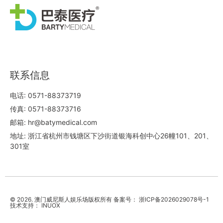
联系信息
电话: 0571-88373719
传真: 0571-88373716
邮箱: hr@batymedical.com
地址: 浙江省杭州市钱塘区下沙街道银海科创中心26幢101、201、
301室
© 2026. 澳门威尼斯人娱乐场版权所有 备案号：
浙ICP备2026029078号-1
技术支持：
INUOX