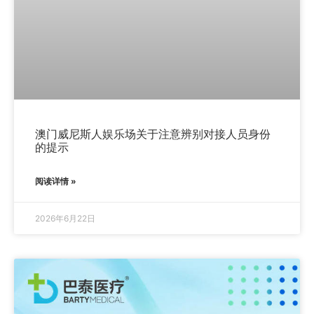
澳门威尼斯人娱乐场关于注意辨别对接人员身份
的提示
阅读详情 »
2026年6月22日