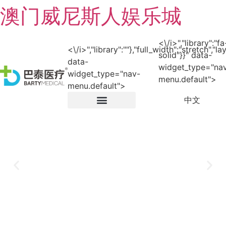
澳门威尼斯人娱乐城
<\/i>","library":"fa
<\/i>","library":""},"full_width":"stretch","l
solid"}}" data-
data-
widget_type="na
widget_type="nav-
menu.default">
menu.default">
中文
澳门威尼斯人娱乐城
澳门威尼斯人娱乐城
澳门威尼斯人娱乐城
加入澳门威尼斯人娱乐场
澳门威尼斯人娱乐场