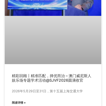
精彩回顾丨精准匹配，择优而治 – 澳门威尼斯人
娱乐场专题学术活动@SJVF2026圆满收官
2026年5月29日至31日，第十五届上海交通大学
阅读详情 »