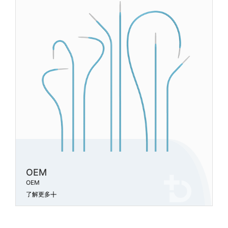
OEM
OEM
了解更多