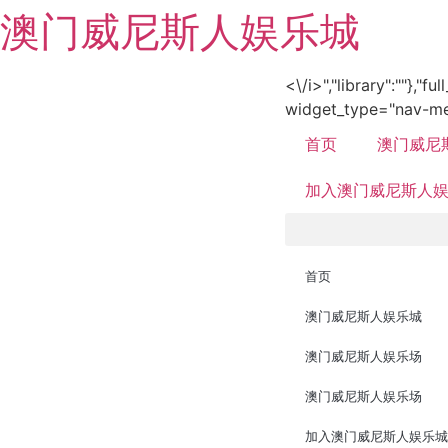
澳门威尼斯人娱乐城
<\/i>","library":""},"f
widget_type="nav-me
首页
澳门威尼
加入澳门威尼斯人
首页
澳门威尼斯人娱乐城
澳门威尼斯人娱乐场
澳门威尼斯人娱乐场
加入澳门威尼斯人娱乐城