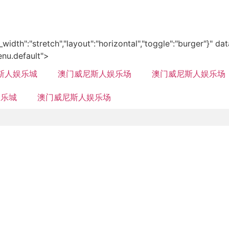
ull_width":"stretch","layout":"horizontal","toggle":"burger"}" da
nu.default">
斯人娱乐城
澳门威尼斯人娱乐场
澳门威尼斯人娱乐场
娱乐城
澳门威尼斯人娱乐场