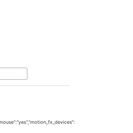
l
威尼斯人
订阅
_mouse":"yes","motion_fx_devices":