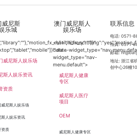
门威尼斯
澳门威尼斯人
联系信息
娱乐城
娱乐场
电话: 0571-8
","library":""},"motion_fx_motion_fx_scrolling":"yes","motio
<\/i>","library":""}}"
传真: 0571-8
ktop","tablet","mobile"]}" data-widget_type="nav-menu.defa
data-
邮箱: hr@baty
widget_type="nav-
门威尼斯人娱乐场
地址: 浙江
menu.default">
创中心26幢10
尼斯人娱乐资讯
威尼斯人健康
专区
誉资质
威尼斯人医疗
项目
门威尼斯人娱乐场
OEM
尼斯人娱乐资讯
誉资质
威尼斯人健康专区