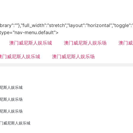
library":""},"full_width":"stretch","layout":"horizontal","toggle"
type="nav-menu.default">
澳门威尼斯人娱乐城
澳门威尼斯人娱乐场
澳门威
澳门威尼斯人娱乐城
澳门威尼斯人娱乐场
尼斯人娱乐城
尼斯人娱乐场
尼斯人娱乐场
门威尼斯人娱乐城