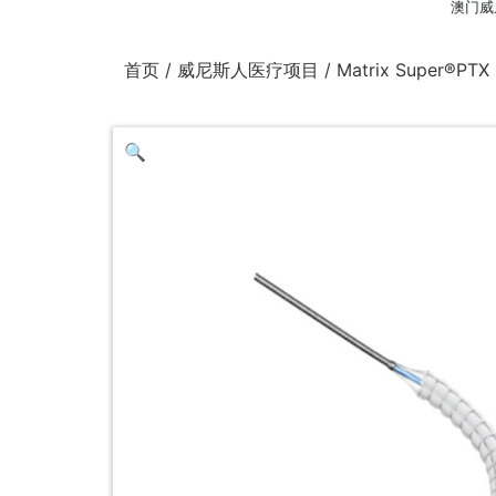
澳门威
首页
/
威尼斯人医疗项目
/ Matrix Super®PTX
🔍