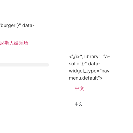
:"burger"}" data-
尼斯人娱乐场
<\/i>","library":"fa-
solid"}}" data-
widget_type="nav-
menu.default">
中文
中文