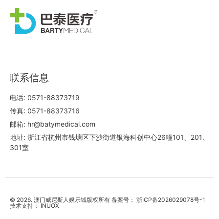
联系信息
电话: 0571-88373719
传真: 0571-88373716
邮箱: hr@batymedical.com
地址: 浙江省杭州市钱塘区下沙街道银海科创中心26幢101、201、
301室
© 2026. 澳门威尼斯人娱乐城版权所有 备案号：
浙ICP备2026029078号-1
技术支持：
INUOX