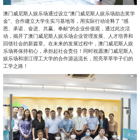
澳门威尼斯人娱乐场通过设立"澳门威尼斯人娱乐场励志奖学
金"、合作建立大学生实习基地等，用实际行动诠释了 "感
恩、承诺、奋进、共赢、奉献"的企业价值观，通过此次活
动，揭开了澳门威尼斯人娱乐场企业管理发展、人才培养和
回馈社会的新篇章。在未来的发展过程中，澳门威尼斯人娱
乐场将保持初心，承担起社会责任！同时祝愿澳门威尼斯人
娱乐场和浙江理工大学的合作源远流长，照亮莘莘学子们的
工学之路！