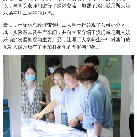
议，与学院老师们进行了探讨交流，加强了澳门威尼斯人娱
乐场与理工大学的联系。
最后，杜瑞林总经理带领理工大学一行参观了公司办公区
域、实验室以及生产车间，并向大家介绍了澳门威尼斯人娱
乐场的发展概况与主要产品，让理工大学师生一行对澳门威
尼斯人娱乐场有了更加具象化的理解与印象。