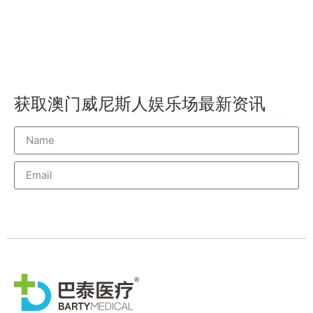
获取澳门威尼斯人娱乐场最新资讯
威尼斯人订阅