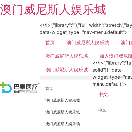
澳门威尼斯人娱乐城
<\/i>","library":""},"full_width":"stretch","l
data-widget_type="nav-menu.default">
首页
澳门威尼斯人娱乐城
澳门
澳门威尼斯人娱乐场
加入澳门威尼
<\/i>","library":"fa
澳门威尼斯人娱乐城
solid"}}" data-
widget_type="na
menu.default">
首页
中文
澳门威尼斯人娱乐城
中文
澳门威尼斯人娱乐城
澳门威尼斯人娱乐场