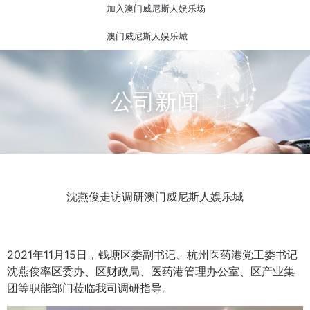
加入澳门威尼斯人娱乐场
澳门威尼斯人娱乐城
公司新闻
沈燕俊走访调研澳门威尼斯人娱乐城
2021年11月15日，钱塘区委副书记、杭州医药港党工委书记
沈燕俊率区委办、区财政局、医药港管理办公室、区产业集
团等职能部门莅临我司调研指导。