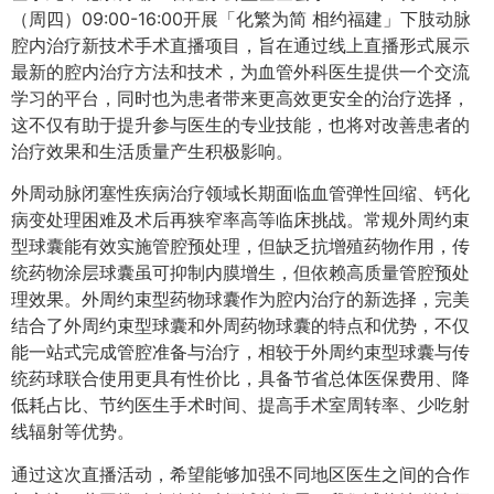
（周四）09:00-16:00开展「化繁为简 相约福建」下肢动脉
腔内治疗新技术手术直播项目，旨在通过线上直播形式展示
最新的腔内治疗方法和技术，为血管外科医生提供一个交流
学习的平台，同时也为患者带来更高效更安全的治疗选择，
这不仅有助于提升参与医生的专业技能，也将对改善患者的
治疗效果和生活质量产生积极影响。
外周动脉闭塞性疾病治疗领域长期面临血管弹性回缩、钙化
病变处理困难及术后再狭窄率高等临床挑战。常规外周约束
型球囊能有效实施管腔预处理，但缺乏抗增殖药物作用，传
统药物涂层球囊虽可抑制内膜增生，但依赖高质量管腔预处
理效果。外周约束型药物球囊作为腔内治疗的新选择，完美
结合了外周约束型球囊和外周药物球囊的特点和优势，不仅
能一站式完成管腔准备与治疗，相较于外周约束型球囊与传
统药球联合使用更具有性价比，具备节省总体医保费用、降
低耗占比、节约医生手术时间、提高手术室周转率、少吃射
线辐射等优势。
通过这次直播活动，希望能够加强不同地区医生之间的合作