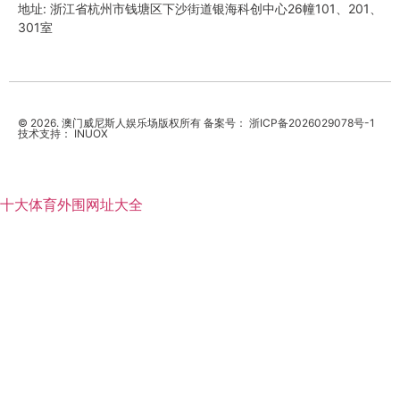
地址: 浙江省杭州市钱塘区下沙街道银海科创中心26幢101、201、
301室
© 2026. 澳门威尼斯人娱乐场版权所有 备案号：
浙ICP备2026029078号-1
技术支持：
INUOX
十大体育外围网址大全