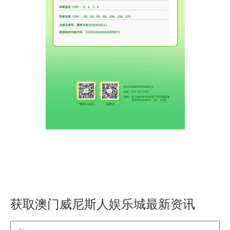
获取澳门威尼斯人娱乐城最新资讯