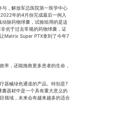
中心参与，解放军总医院第一医学中心
2022年的4月份完成最后一例入
a的股浅动脉药物球囊，试验组用的是这
通畅率非劣于过去常规的药物球囊，证
x Super PTX拿到了今年7
效率，还能挽救更多患者的生命，
疗器械绿色通道的产品。特别是7
药物球囊器材中是一个具有重大意义的
目领域，未来会有越来越多的适合