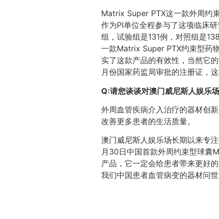
Matrix Super PTX这
作为PI单位全程参与了这项临床研
组，试验组是131例，对照组是13
一款Matrix Super PT
实了这款产品的有效性，当然它的安全
月份国家药监局审批的注册证，这
Q:请您谈谈对澳门威尼斯人娱乐
外周血管疾病介入治疗的器材创新
改善更多患者的生活质量。
澳门威尼斯人娱乐场长期以来专注
月30日中国首款外周约束型球囊Ma
产品，它一定会给患者带来更好的
我们中国患者血管病变的器材问世