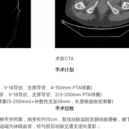
术前CTA
手术计划
-18导丝、支撑导管、4-150mm PTA球囊)
V-18导丝、支撑导管、2/3-200mm PTA球囊)
(5-200mm)+补数性支架(6mm，长度根据病变测量)
手术过程
狭窄并闭塞，病变长约15cm，股浅动脉远段至腘动脉通畅，膝
远端为休眠血管，经与胫后动脉交通支逆向显影；