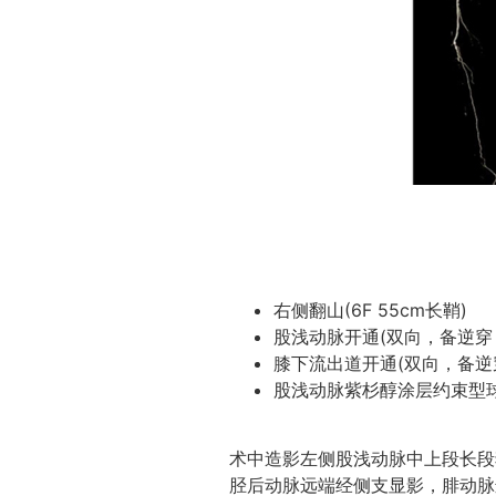
右侧翻山(6F 55cm长鞘)
股浅动脉开通(双向，备逆穿，V
膝下流出道开通(双向，备逆穿，
股浅动脉紫杉醇涂层约束型球囊
术中造影左侧股浅动脉中上段长段
胫后动脉远端经侧支显影，腓动脉