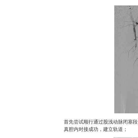
首先尝试顺行通过股浅动脉闭塞段
真腔内对接成功，建立轨道；