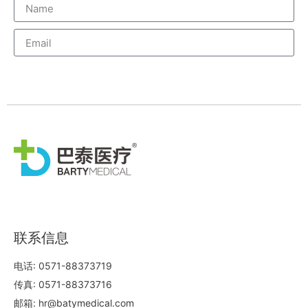
威尼斯人订阅
联系信息
电话: 0571-88373719
传真: 0571-88373716
邮箱: hr@batymedical.com