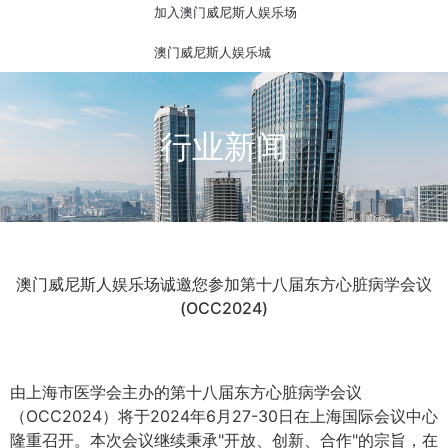
加入澳门威尼斯人娱乐场
澳门威尼斯人娱乐城
行业新闻
澳门威尼斯人娱乐场诚邀您参加第十八届东方心脏病学会议
(OCC2024)
由上海市医学会主办的第十八届东方心脏病学会议
（OCC2024）将于2024年6月27-30日在上海国际会议中心
隆重召开。本次会议继续秉承"开放、创新、合作"的宗旨，在