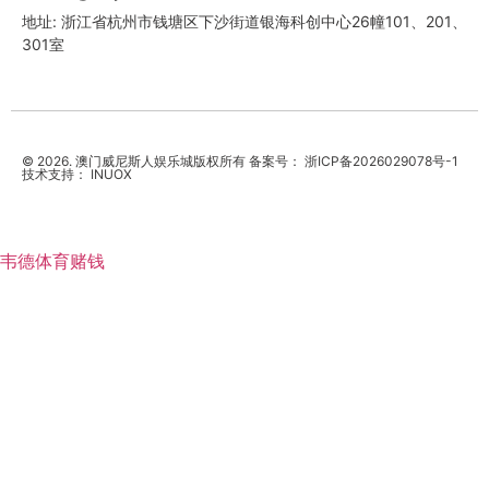
地址: 浙江省杭州市钱塘区下沙街道银海科创中心26幢101、201、
301室
© 2026. 澳门威尼斯人娱乐城版权所有 备案号：
浙ICP备2026029078号-1
技术支持：
INUOX
韦德体育赌钱