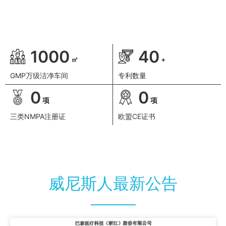
1000
40
㎡
+
GMP万级洁净车间
专利数量
0
0
项
项
三类NMPA注册证
欧盟CE证书
威尼斯人最新公告