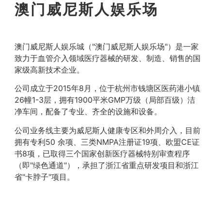
澳门威尼斯人娱乐场
澳门威尼斯人娱乐城（"澳门威尼斯人娱乐场"）是一家
致力于血管介入领域医疗器械的研发、制造、销售的国
家级高新技术企业。
公司成立于2015年8月，位于杭州市钱塘区医药港小镇
26幢1-3层，拥有1900平米GMP万级（局部百级）洁
净车间，配备了专业、齐全的设施和设备。
公司业务线主要为威尼斯人健康专区和外周介入，目前
拥有专利50 余项、三类NMPA注册证19项、欧盟CE证
书8项，已取得三个国家创新医疗器械特别审查程序
（即"绿色通道"），承担了浙江省重点研发项目和浙江
省"卡脖子"项目。
了解更多