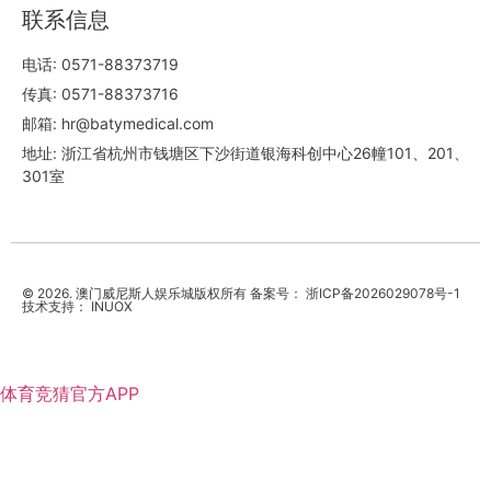
联系信息
电话: 0571-88373719
传真: 0571-88373716
邮箱: hr@batymedical.com
地址: 浙江省杭州市钱塘区下沙街道银海科创中心26幢101、201、
301室
© 2026. 澳门威尼斯人娱乐城版权所有 备案号：
浙ICP备2026029078号-1
技术支持：
INUOX
体育竞猜官方APP