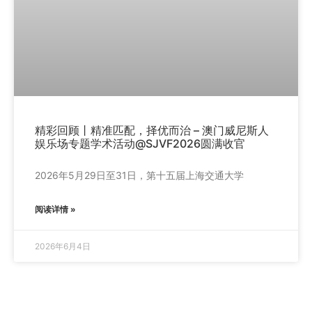
精彩回顾丨精准匹配，择优而治 – 澳门威尼斯人
娱乐场专题学术活动@SJVF2026圆满收官
2026年5月29日至31日，第十五届上海交通大学
阅读详情 »
2026年6月4日