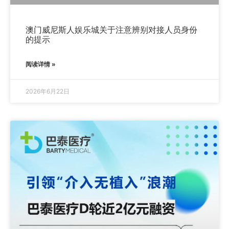
澳门威尼斯人娱乐城关于注意辨别对接人员身份
的提示
阅读详情 »
2026年6月22日