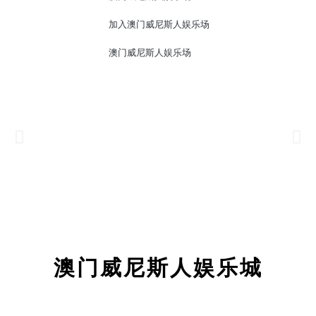
加入澳门威尼斯人娱乐场
澳门威尼斯人娱乐场
澳门威尼斯人娱乐城