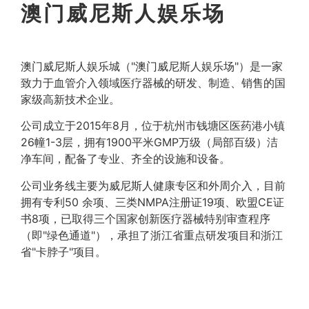
澳门威尼斯人娱乐场
澳门威尼斯人娱乐城（"澳门威尼斯人娱乐场"）是一家
致力于血管介入领域医疗器械的研发、制造、销售的国
家级高新技术企业。
公司成立于2015年8月，位于杭州市钱塘区医药港小镇
26幢1-3层，拥有1900平米GMP万级（局部百级）洁
净车间，配备了专业、齐全的设施和设备。
公司业务线主要为威尼斯人健康专区和外周介入，目前
拥有专利50 余项、三类NMPA注册证19项、欧盟CE证
书8项，已取得三个国家创新医疗器械特别审查程序
（即"绿色通道"），承担了浙江省重点研发项目和浙江
省"卡脖子"项目。
了解更多