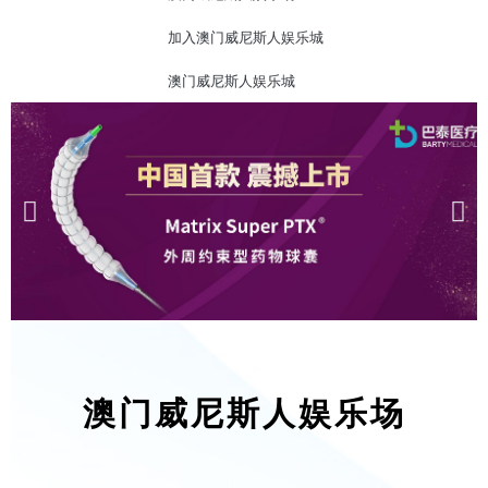
加入澳门威尼斯人娱乐城
澳门威尼斯人娱乐城
澳门威尼斯人娱乐场