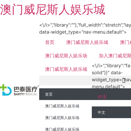
澳门威尼斯人娱乐城
<\/i>","library":""},"full_width":"stretch","l
data-widget_type="nav-menu.default">
首页
澳门威尼斯人娱乐城
澳门
澳门威尼斯人娱乐场
加入澳门威尼
<\/i>","library":"fa
澳门威尼斯人娱乐城
solid"}}" data-
widget_type="na
menu.default">
首页
中文
澳门威尼斯人娱乐城
中文
澳门威尼斯人娱乐场
澳门威尼斯人娱乐场