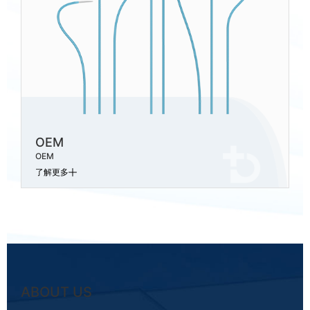
OEM
OEM
了解更多
ABOUT US