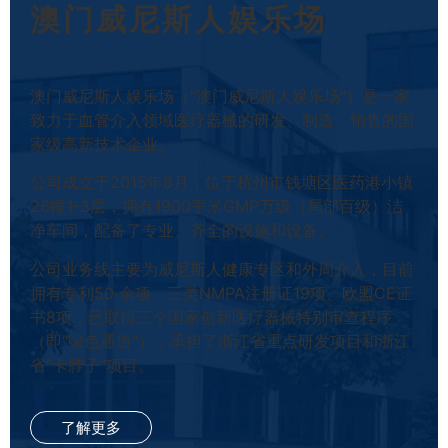
澳门威尼斯人娱乐场
澳门威尼斯人娱乐场（"澳门威尼斯人娱乐场"）是一家
致力于血管介入领域医疗器械的研发、制造、销售的国
家级高新技术企业。
公司成立于2015年8月，位于杭州市钱塘区医药港小镇
26幢1-3层，拥有1900平米GMP万级（局部百级）洁
净车间，配备了专业、齐全的设施和设备。
公司业务线主要为威尼斯人健康专区和外周介入，目前
拥有专利50 余项、三类NMPA注册证19项、欧盟CE证
书8项，已取得三个国家创新医疗器械特别审查程序
（即"绿色通道"），承担了浙江省重点研发项目和浙江
省"卡脖子"项目。
了解更多