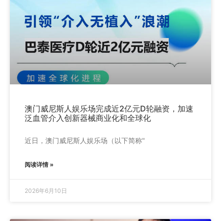
澳门威尼斯人娱乐场完成近2亿元D轮融资，加速
泛血管介入创新器械商业化和全球化
近日，澳门威尼斯人娱乐场（以下简称"
阅读详情 »
2026年6月10日