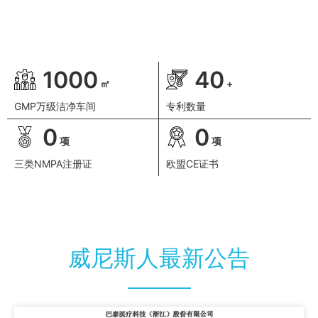
1000
40
㎡
+
GMP万级洁净车间
专利数量
0
0
项
项
三类NMPA注册证
欧盟CE证书
威尼斯人最新公告