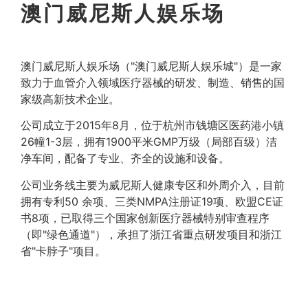
澳门威尼斯人娱乐场
澳门威尼斯人娱乐场（"澳门威尼斯人娱乐城"）是一家
致力于血管介入领域医疗器械的研发、制造、销售的国
家级高新技术企业。
公司成立于2015年8月，位于杭州市钱塘区医药港小镇
26幢1-3层，拥有1900平米GMP万级（局部百级）洁
净车间，配备了专业、齐全的设施和设备。
公司业务线主要为威尼斯人健康专区和外周介入，目前
拥有专利50 余项、三类NMPA注册证19项、欧盟CE证
书8项，已取得三个国家创新医疗器械特别审查程序
（即"绿色通道"），承担了浙江省重点研发项目和浙江
省"卡脖子"项目。
了解更多