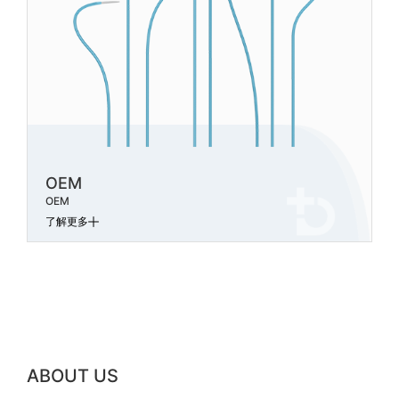
OEM
OEM
了解更多
ABOUT US