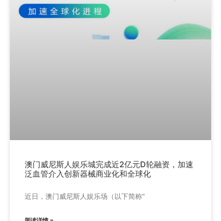
澳门威尼斯人娱乐城完成近2亿元D轮融资，加速
泛血管介入创新器械商业化和全球化
近日，澳门威尼斯人娱乐场（以下简称"
阅读详情 »