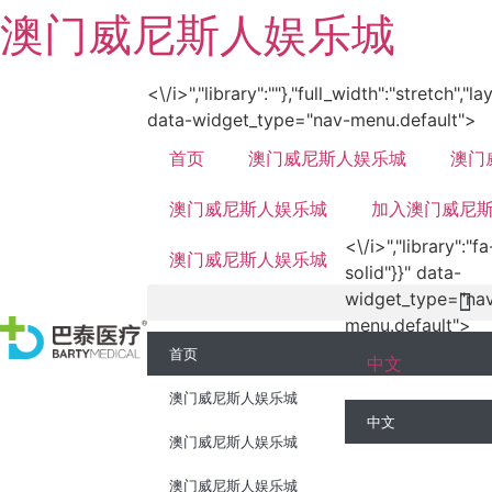
澳门威尼斯人娱乐城
<\/i>","library":""},"full_width":"stretch","l
data-widget_type="nav-menu.default">
首页
澳门威尼斯人娱乐城
澳门
澳门威尼斯人娱乐城
加入澳门威尼
<\/i>","library":"fa
澳门威尼斯人娱乐城
solid"}}" data-
widget_type="na
menu.default">
首页
中文
澳门威尼斯人娱乐城
中文
澳门威尼斯人娱乐城
澳门威尼斯人娱乐城