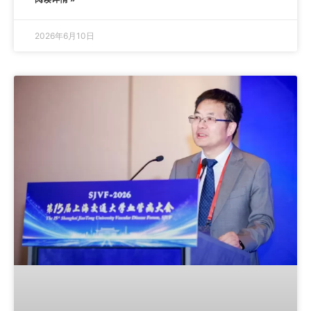
2026年6月10日