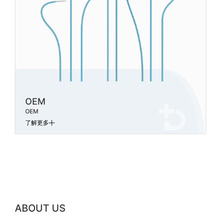
OEM
OEM
了解更多
ABOUT US