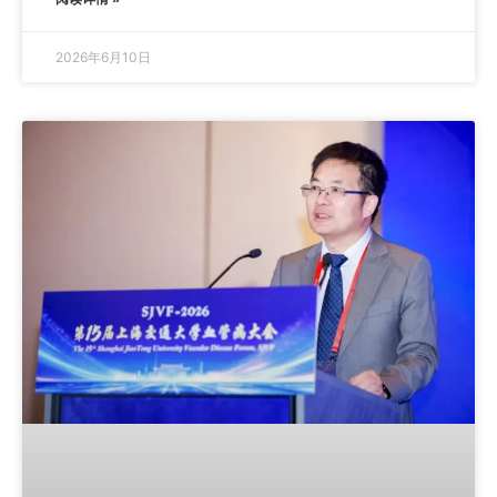
2026年6月10日