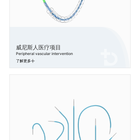
威尼斯人医疗项目
Peripheral vascular intervention
了解更多