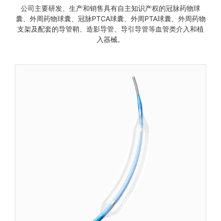
公司主要研发、生产和销售具有自主知识产权的冠脉药物球
囊、外周药物球囊、冠脉PTCA球囊、外周PTA球囊、外周药物
支架及配套的导管鞘、造影导管、导引导管等血管类介入和植
入器械。