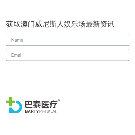
获取澳门威尼斯人娱乐场最新资讯
威尼斯人订阅