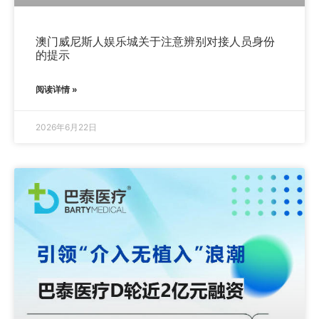
澳门威尼斯人娱乐城关于注意辨别对接人员身份
的提示
阅读详情 »
2026年6月22日