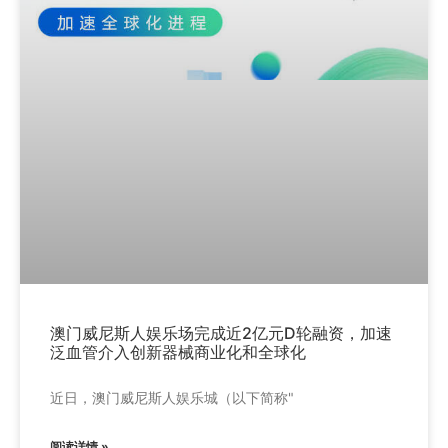
澳门威尼斯人娱乐场完成近2亿元D轮融资，加速
泛血管介入创新器械商业化和全球化
近日，澳门威尼斯人娱乐城（以下简称"
阅读详情 »