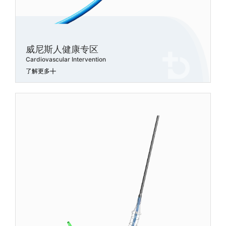
威尼斯人健康专区
Cardiovascular Intervention
了解更多