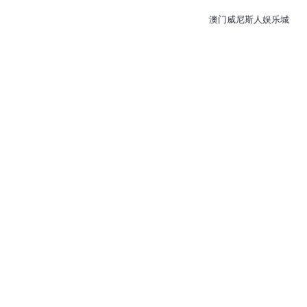
澳门威尼斯人娱乐城