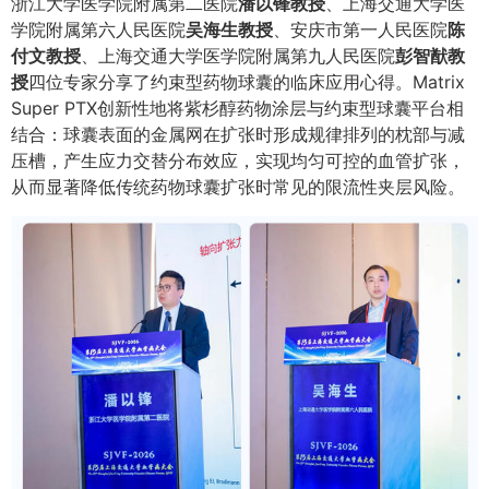
浙江大学医学院附属第二医院
潘以锋教授
、上海交通大学医
学院附属第六人民医院
吴海生教授
、安庆市第一人民医院
陈
付文教授
、上海交通大学医学院附属第九人民医院
彭智猷教
授
四位专家分享了约束型药物球囊的临床应用心得。Matrix
Super PTX创新性地将紫杉醇药物涂层与约束型球囊平台相
结合：球囊表面的金属网在扩张时形成规律排列的枕部与减
压槽，产生应力交替分布效应，实现均匀可控的血管扩张，
从而显著降低传统药物球囊扩张时常见的限流性夹层风险。