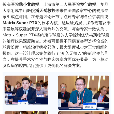
长海医院
魏小龙教授
、上海市第四人民医院
窦宁教授
、复旦
大学附属中山医院
潘天岳教授
等来自全国多家中心的资深专
家组成点评团。在专题讨论环节，点评专家与各位讲者围绕
Matrix Super PTX
的技术内核、适应证拓展、操作规范及未
来发展等议题展开深入而热烈的交流。与会专家一致认为，
Matrix Super PTX将约束型球囊的力学控制优势与药物球囊
的治疗效果深度融合。术者可根据不同病变类型选择恰当的
球囊长度，精准治疗病变部位，最大限度减少对正常组织的
损伤。这一设计理念完美践行了"介入无植入"的先进治疗理
念，在提升手术安全性与临床效率方面优势显著，为下肢动
脉疾病的腔内治疗提供了更优化的解决方案。