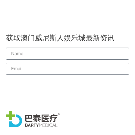
获取澳门威尼斯人娱乐城最新资讯
威尼斯人订阅