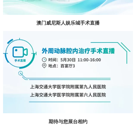
澳门威尼斯人娱乐城手术直播
期待与您展台相约