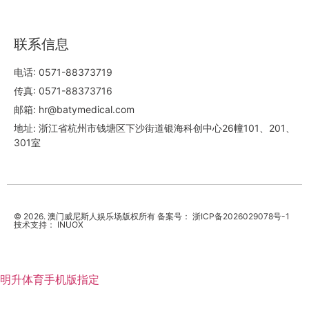
联系信息
电话: 0571-88373719
传真: 0571-88373716
邮箱: hr@batymedical.com
地址: 浙江省杭州市钱塘区下沙街道银海科创中心26幢101、201、
301室
© 2026. 澳门威尼斯人娱乐场版权所有 备案号：
浙ICP备2026029078号-1
技术支持：
INUOX
明升体育手机版指定