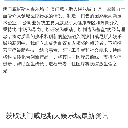
澳门威尼斯人娱乐场（"澳门威尼斯人娱乐城"）是一家致力于
血管介入领域医疗器械的研发、制造、销售的国家级高新技
术企业。 公司业务线主要为威尼斯人健康专区和外周介入，
秉持"以市场为导向、以研发为驱动、以制造为基盘"的经营理
念，将对质量的孜求和创新的坚持融入到澳门威尼斯人娱乐
城的基因中。我们立志成为血管介入领域的领导者，不断探
索医疗最新科技，结合患者、医学工作者和社会需求，持续
将科技转化为创新产品，并将其推向医疗最前线，支持医疗
进步，帮助医生成长，造福患者，让医疗科技绽放生命之
光。
获取澳门威尼斯人娱乐城最新资讯