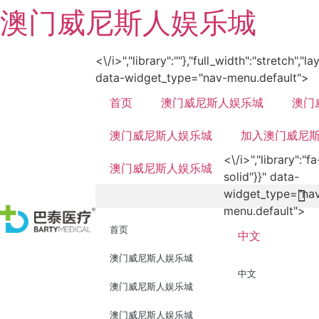
澳门威尼斯人娱乐城
<\/i>","library":""},"full_width":"stretch","l
data-widget_type="nav-menu.default">
首页
澳门威尼斯人娱乐城
澳门
澳门威尼斯人娱乐城
加入澳门威尼
<\/i>","library":"fa
澳门威尼斯人娱乐城
solid"}}" data-
widget_type="na
menu.default">
首页
中文
澳门威尼斯人娱乐城
中文
澳门威尼斯人娱乐城
澳门威尼斯人娱乐城