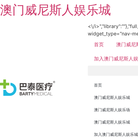
澳门威尼斯人娱乐城
<\/i>","library":""},"f
widget_type="nav-me
首页
澳门威尼
加入澳门威尼斯人
首页
澳门威尼斯人娱乐城
澳门威尼斯人娱乐场
澳门威尼斯人娱乐城
加入澳门威尼斯人娱乐城