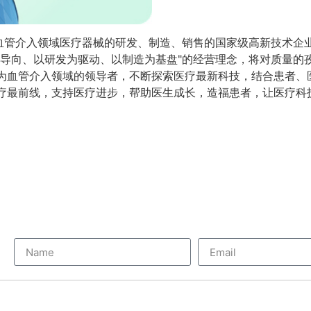
血管介入领域医疗器械的研发、制造、销售的国家级高新技术企业
为导向、以研发为驱动、以制造为基盘"的经营理念，将对质量的
为血管介入领域的领导者，不断探索医疗最新科技，结合患者、
疗最前线，支持医疗进步，帮助医生成长，造福患者，让医疗科