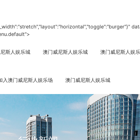
ull_width":"stretch","layout":"horizontal","toggle":"burger"}" da
nu.default">
威尼斯人娱乐城
澳门威尼斯人娱乐城
澳门威尼斯人娱
加入澳门威尼斯人娱乐场
澳门威尼斯人娱乐城