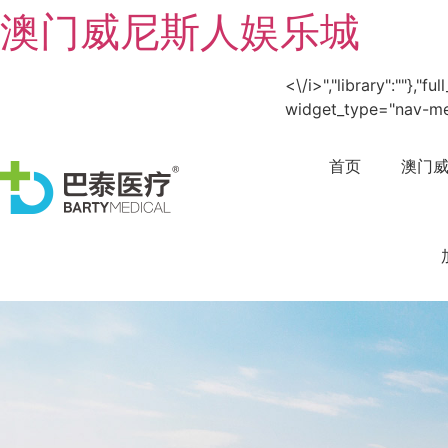
澳门威尼斯人娱乐城
<\/i>","library":""},"f
widget_type="nav-me
首页
澳门