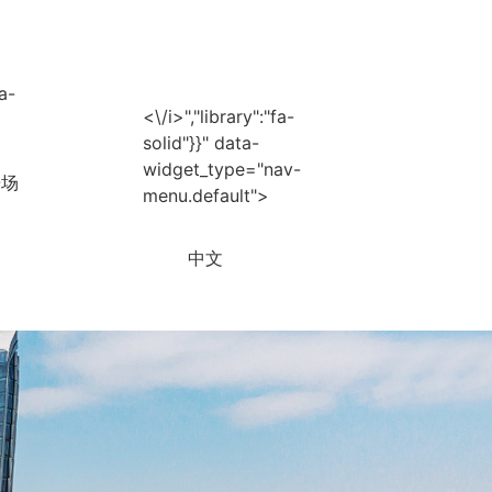
ta-
<\/i>","library":"fa-
solid"}}" data-
widget_type="nav-
乐场
menu.default">
中文