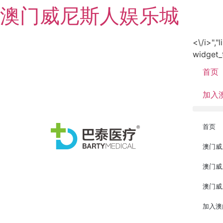
澳门威尼斯人娱乐城
<\/i>","
widget_
首页
加入
首页
澳门威
澳门威
澳门威
加入澳