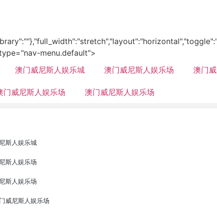
library":""},"full_width":"stretch","layout":"horizontal","toggle"
type="nav-menu.default">
澳门威尼斯人娱乐城
澳门威尼斯人娱乐场
澳门威
澳门威尼斯人娱乐场
澳门威尼斯人娱乐场
尼斯人娱乐城
尼斯人娱乐场
尼斯人娱乐场
门威尼斯人娱乐场