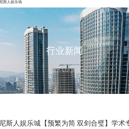
尼斯人娱乐场
行业新闻
威尼斯人娱乐城【预繁为简 双剑合璧】学术专题会