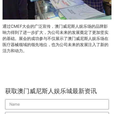
通过CMEF大会的广泛宣传，澳门威尼斯人娱乐场的品牌影
响力得到了进一步扩大，为公司未来的发展奠定了更加坚实
的基础。展会的成功参与不仅展示了澳门威尼斯人娱乐场在
医疗器械领域的领先地位，也为公司未来的发展注入了新的
活力和动力。
获取澳门威尼斯人娱乐城最新资讯