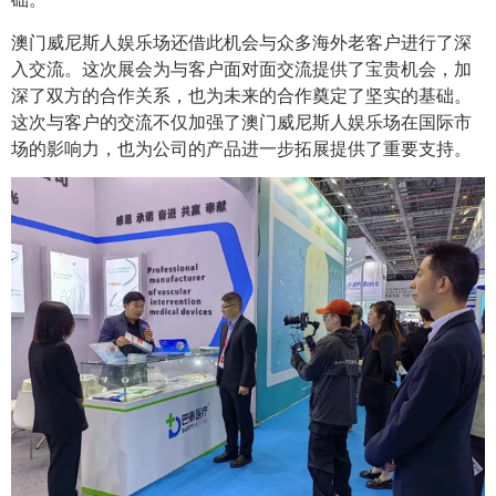
澳门威尼斯人娱乐场还借此机会与众多海外老客户进行了深
入交流。这次展会为与客户面对面交流提供了宝贵机会，加
深了双方的合作关系，也为未来的合作奠定了坚实的基础。
这次与客户的交流不仅加强了澳门威尼斯人娱乐场在国际市
场的影响力，也为公司的产品进一步拓展提供了重要支持。