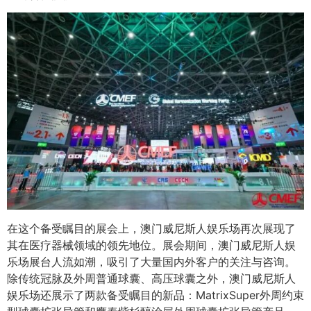
在这个备受瞩目的展会上，澳门威尼斯人娱乐场再次展现了
其在医疗器械领域的领先地位。展会期间，澳门威尼斯人娱
乐场展台人流如潮，吸引了大量国内外客户的关注与咨询。
除传统冠脉及外周普通球囊、高压球囊之外，澳门威尼斯人
娱乐场还展示了两款备受瞩目的新品：MatrixSuper外周约束