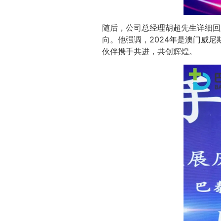
随后，公司总经理胡超先生详细回
向。他强调，2024年是澳门威尼
伙伴携手共进，共创辉煌。