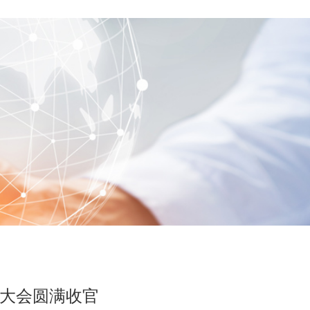
商大会圆满收官