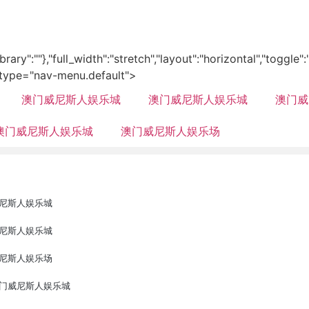
library":""},"full_width":"stretch","layout":"horizontal","toggle"
type="nav-menu.default">
澳门威尼斯人娱乐城
澳门威尼斯人娱乐城
澳门威
澳门威尼斯人娱乐城
澳门威尼斯人娱乐场
尼斯人娱乐城
尼斯人娱乐城
尼斯人娱乐场
门威尼斯人娱乐城