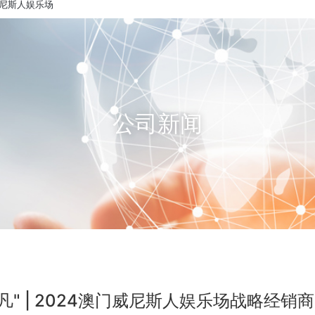
尼斯人娱乐场
公司新闻
非凡" | 2024澳门威尼斯人娱乐场战略经销