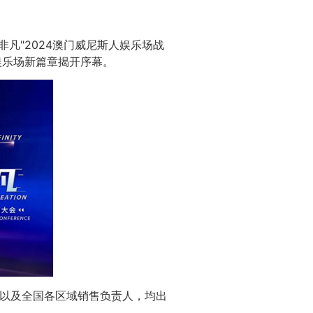
非凡"2024澳门威尼斯人娱乐场战
娱乐场新篇章揭开序幕。
以及全国各区域销售负责人，均出