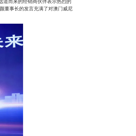
对远道而来的经销商伙伴表示热烈的
颜董事长的发言充满了对澳门威尼