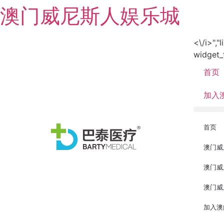
澳门威尼斯人娱乐城
<\/i>","
widget_
首页
加入
首页
澳门威
澳门威
澳门威
加入澳