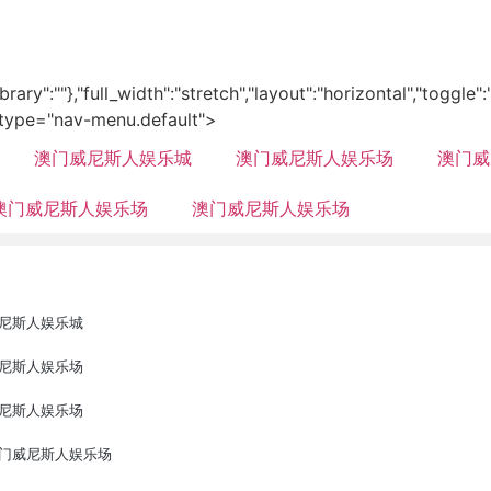
library":""},"full_width":"stretch","layout":"horizontal","toggle"
type="nav-menu.default">
澳门威尼斯人娱乐城
澳门威尼斯人娱乐场
澳门威
澳门威尼斯人娱乐场
澳门威尼斯人娱乐场
尼斯人娱乐城
尼斯人娱乐场
尼斯人娱乐场
门威尼斯人娱乐场