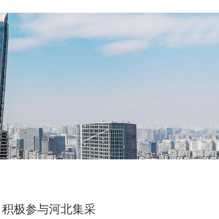
，积极参与河北集采