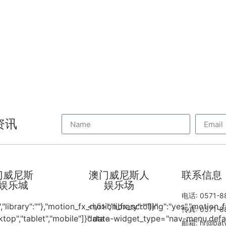
资讯
门威尼斯
澳门威尼斯人
联系信息
娱乐城
娱乐场
电话: 0571-8
","library":""},"motion_fx_motion_fx_scrolling":"yes","motio
<\/i>","library":""}}"
传真: 0571-8
ktop","tablet","mobile"]}" data-widget_type="nav-menu.defa
data-
邮箱: hr@baty