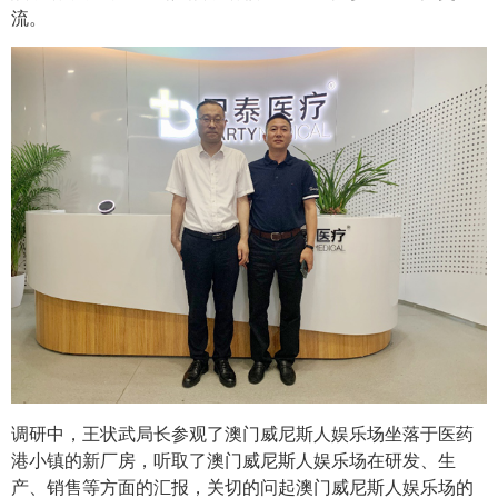
流。
调研中，王状武局长参观了澳门威尼斯人娱乐场坐落于医药
港小镇的新厂房，听取了澳门威尼斯人娱乐场在研发、生
产、销售等方面的汇报，关切的问起澳门威尼斯人娱乐场的