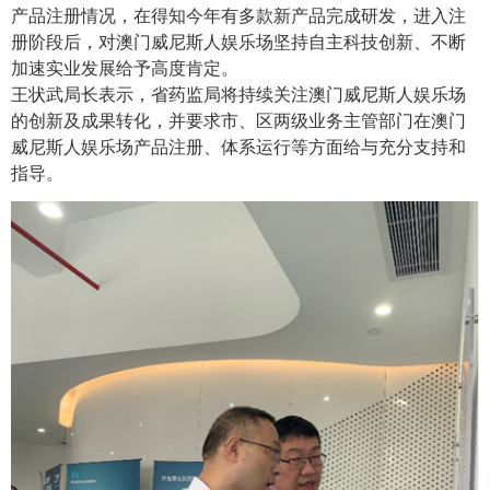
产品注册情况，在得知今年有多款新产品完成研发，进入注
册阶段后，对澳门威尼斯人娱乐场坚持自主科技创新、不断
加速实业发展给予高度肯定。
王状武局长表示，省药监局将持续关注澳门威尼斯人娱乐场
的创新及成果转化，并要求市、区两级业务主管部门在澳门
威尼斯人娱乐场产品注册、体系运行等方面给与充分支持和
指导。