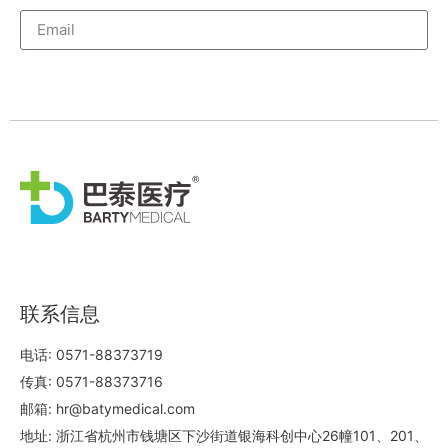
威尼斯人订阅
联系信息
电话: 0571-88373719
传真: 0571-88373716
邮箱: hr@batymedical.com
地址: 浙江省杭州市钱塘区下沙街道银海科创中心26幢101、201、