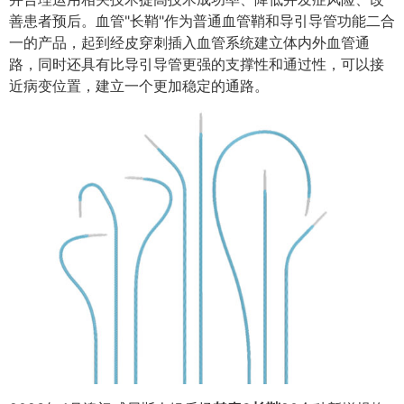
善患者预后。血管"长鞘"作为普通血管鞘和导引导管功能二合
一的产品，起到经皮穿刺插入血管系统建立体内外血管通
路，同时还具有比导引导管更强的支撑性和通过性，可以接
近病变位置，建立一个更加稳定的通路。