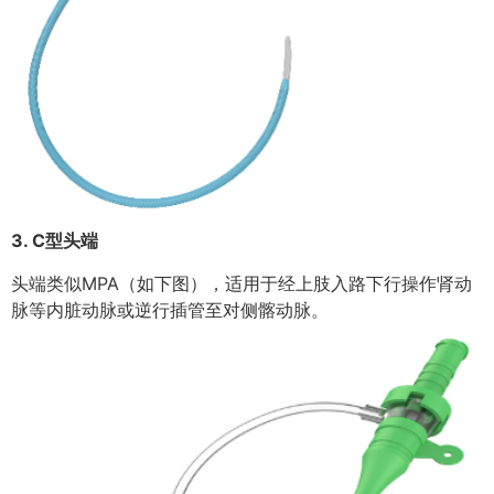
3. C型头端
头端类似MPA（如下图），适用于经上肢入路下行操作肾动
脉等内脏动脉或逆行插管至对侧髂动脉。