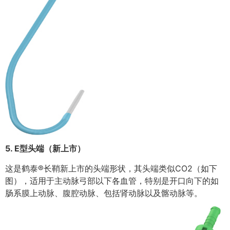
5. E型头端（新上市）
这是鹤泰®长鞘新上市的头端形状，其头端类似CO2（如下
图），适用于主动脉弓部以下各血管，特别是开口向下的如
肠系膜上动脉、腹腔动脉、包括肾动脉以及髂动脉等。