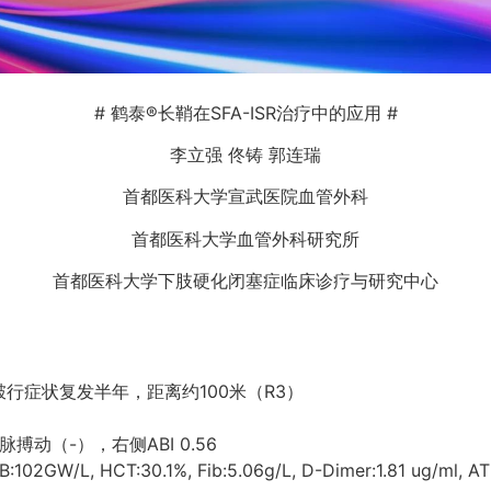
# 鹤泰®长鞘在SFA-ISR治疗中的应用 #
李立强 佟铸 郭连瑞
首都医科大学宣武医院血管外科
首都医科大学血管外科研究所
首都医科大学下肢硬化闭塞症临床诊疗与研究中心
跛行症状复发半年，距离约100米（R3）
动（-），右侧ABI 0.56
:102GW/L, HCT:30.1%, Fib:5.06g/L, D-Dimer:1.81 ug/ml, ATI