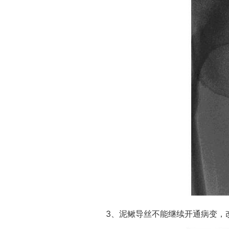
3、泥鳅导丝不能继续开通病变，