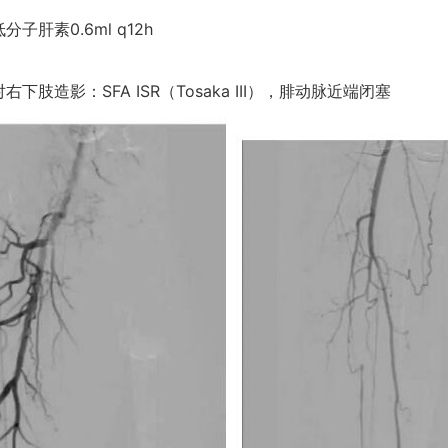
分子肝素0.6ml q12h
肢造影：SFA ISR（Tosaka III），腓动脉近端闭塞