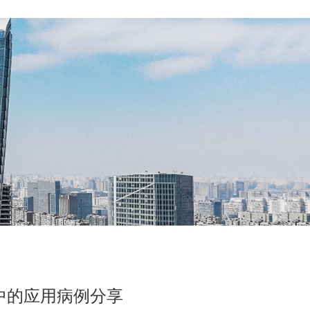
疗中的应用病例分享