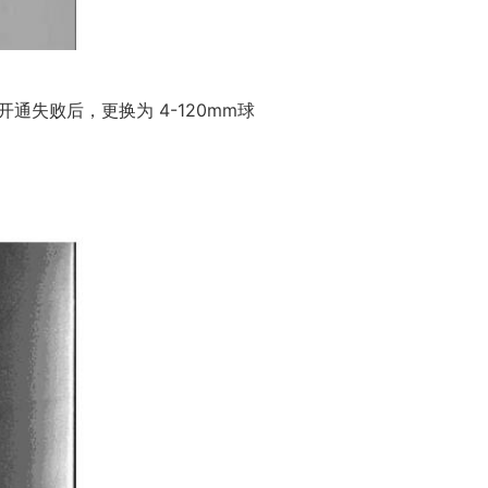
通失败后，更换为 4-120mm球