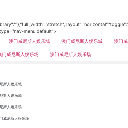
library":""},"full_width":"stretch","layout":"horizontal","toggle"
type="nav-menu.default">
澳门威尼斯人娱乐城
澳门威尼斯人娱乐城
澳门威
澳门威尼斯人娱乐场
澳门威尼斯人娱乐场
尼斯人娱乐城
尼斯人娱乐城
尼斯人娱乐场
门威尼斯人娱乐场