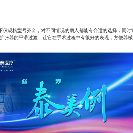
不仅规格型号齐全，对不同情况的病人都能有合适的选择，同时
扩张器的平滑过渡，让它在手术过程中有很好的表现，方便器械