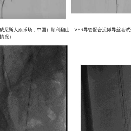
澳门威尼斯人娱乐场，中国）顺利翻山，VER导管配合泥鳅导丝尝试开
情况）