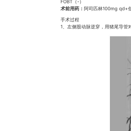
FOBT（-）
术前用药：
阿司匹林100mg qd+低
手术过程
1、左侧股动脉逆穿，用猪尾导管对右下