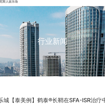
尼斯人娱乐场
行业新闻
城【泰美例】鹤泰®长鞘在SFA-ISR治