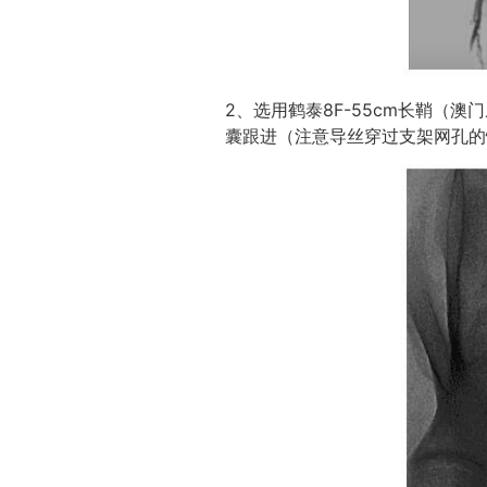
2、选用鹤泰8F-55cm长鞘（
囊跟进（注意导丝穿过支架网孔的