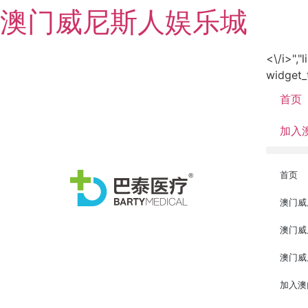
澳门威尼斯人娱乐城
<\/i>","
widget_
首页
加入
首页
澳门威
澳门威
澳门威
加入澳