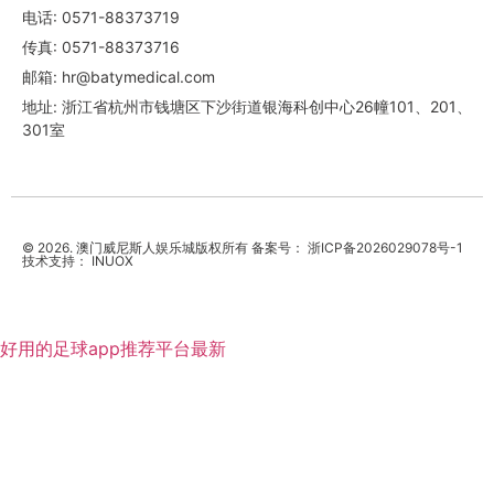
电话: 0571-88373719
传真: 0571-88373716
邮箱: hr@batymedical.com
地址: 浙江省杭州市钱塘区下沙街道银海科创中心26幢101、201、
301室
© 2026. 澳门威尼斯人娱乐城版权所有 备案号：
浙ICP备2026029078号-1
技术支持：
INUOX
好用的足球app推荐平台最新