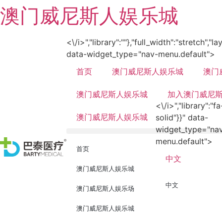
澳门威尼斯人娱乐城
<\/i>","library":""},"full_width":"stretch","l
data-widget_type="nav-menu.default">
首页
澳门威尼斯人娱乐城
澳门
澳门威尼斯人娱乐城
加入澳门威尼
<\/i>","library":"fa
澳门威尼斯人娱乐城
solid"}}" data-
widget_type="na
menu.default">
首页
中文
澳门威尼斯人娱乐城
中文
澳门威尼斯人娱乐场
澳门威尼斯人娱乐城