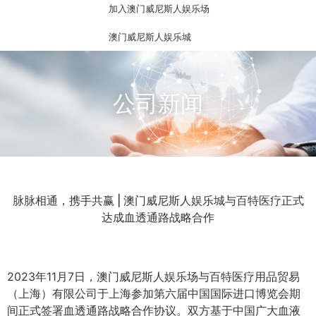
加入澳门威尼斯人娱乐场
澳门威尼斯人娱乐城
公司新闻
脉脉相通，携手共赢 | 澳门威尼斯人娱乐城与百特医疗正式
达成血透通路战略合作
2023年11月7日，澳门威尼斯人娱乐场与百特医疗用品贸易
（上海）有限公司于上海参加第六届中国国际进口博览会期
间正式签署血透通路战略合作协议。双方基于中国广大血液