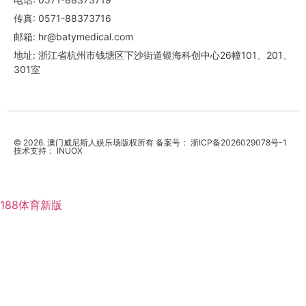
传真: 0571-88373716
邮箱: hr@batymedical.com
地址: 浙江省杭州市钱塘区下沙街道银海科创中心26幢101、201、
301室
© 2026. 澳门威尼斯人娱乐场版权所有 备案号：
浙ICP备2026029078号-1
技术支持：
INUOX
188体育新版