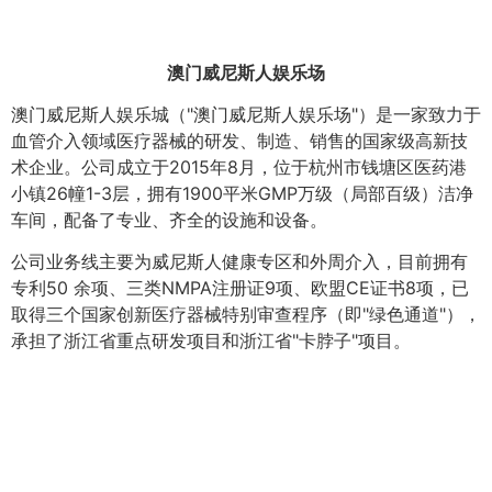
澳门威尼斯人娱乐场
澳门威尼斯人娱乐城（"澳门威尼斯人娱乐场"）是一家致力于
血管介入领域医疗器械的研发、制造、销售的国家级高新技
术企业。公司成立于2015年8月，位于杭州市钱塘区医药港
小镇26幢1-3层，拥有1900平米GMP万级（局部百级）洁净
车间，配备了专业、齐全的设施和设备。
公司业务线主要为威尼斯人健康专区和外周介入，目前拥有
专利50 余项、三类NMPA注册证9项、欧盟CE证书8项，已
取得三个国家创新医疗器械特别审查程序（即"绿色通道"），
承担了浙江省重点研发项目和浙江省"卡脖子"项目。