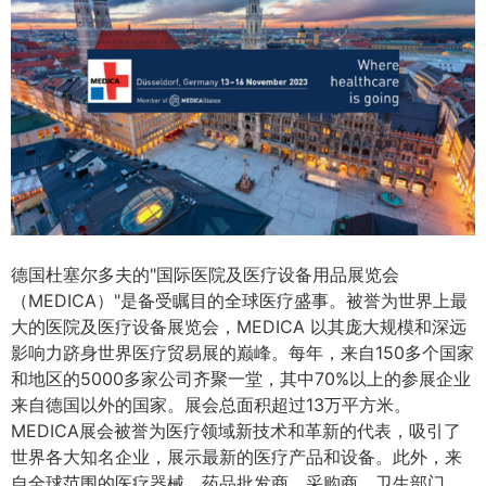
德国杜塞尔多夫的"国际医院及医疗设备用品展览会
（MEDICA）"是备受瞩目的全球医疗盛事。被誉为世界上最
大的医院及医疗设备展览会，MEDICA 以其庞大规模和深远
影响力跻身世界医疗贸易展的巅峰。每年，来自150多个国家
和地区的5000多家公司齐聚一堂，其中70%以上的参展企业
来自德国以外的国家。展会总面积超过13万平方米。
MEDICA展会被誉为医疗领域新技术和革新的代表，吸引了
世界各大知名企业，展示最新的医疗产品和设备。此外，来
自全球范围的医疗器械、药品批发商、采购商、卫生部门、