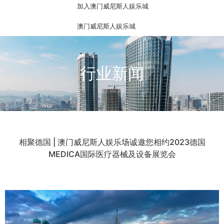
加入澳门威尼斯人娱乐城
澳门威尼斯人娱乐城
行业新闻
相聚德国 | 澳门威尼斯人娱乐场诚邀您相约2023德国
MEDICA国际医疗器械及设备展览会