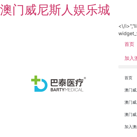
澳门威尼斯人娱乐城
<\/i>","
widget_
首页
加入
首页
澳门威
澳门威
澳门威
加入澳